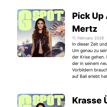
Pick Up
Mertz
11. February 2026
‧
In dieser Zeit u
Um genau zu sein,
der Krise gehen.
der in seinem n
Vorbildern brau
auf Bali erlebt ha
Krasse 