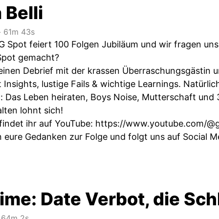
Belli
‧
61m 43s
G Spot feiert 100 Folgen Jubiläum und wir fragen uns
 Spot gemacht?
 einen Debrief mit der krassen Überraschungsgästin u
 Insights, lustige Fails & wichtige Learnings. Natürli
t: Das Leben heiraten, Boys Noise, Mutterschaft und 
lten lohnt sich!
findet ihr auf YouTube:
https://www.youtube.com/@g
 eure Gedanken zur Folge und folgt uns auf Social Me
ime: Date Verbot, die Sch
64m 2s