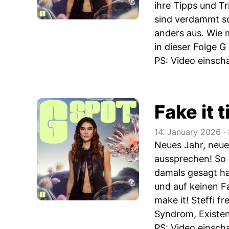
ihre Tipps und T
sind verdammt sc
anders aus. Wie 
in dieser Folge G
PS: Video einscha
Fake it 
14. January 2026
‧
Neues Jahr, neue
aussprechen! So o
damals gesagt ha
und auf keinen Fa
make it! Steffi f
Syndrom, Existen
PS: Video einscha