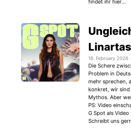
findet ihr hier...
Ungleich
Linarta
18. February 2026
‧
Die Schere zwisc
Problem in Deuts
mehr sprechen, a
konkret, wir sind
Mythos. Aber wer
PS: Video einscha
G Spot als Video
Schreibt uns gern