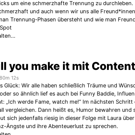
ricks um eine schmerzhafte Trennung zu durchleben. 
hmerzhaft und auch wenn wir uns alle Freund*innen f
man Trennung-Phasen übersteht und wie man Freundsch
 Spot
lten...
till you make it mit Conte
80m 12s
s Glück: Wir alle haben schließlich Träume und Wün
der so ähnlich lief es auch bei Funny Baddie, Influenc
t: „Ich werde Fame, watch me!“ Im nächsten Schritt 
ll vergleichen. Dann heißt es, Humor bewahren und si
reut sich jedenfalls riesig in dieser Folge mit Laura ü
z-Ängste und ihre Abenteuerlust zu sprechen.
lten...