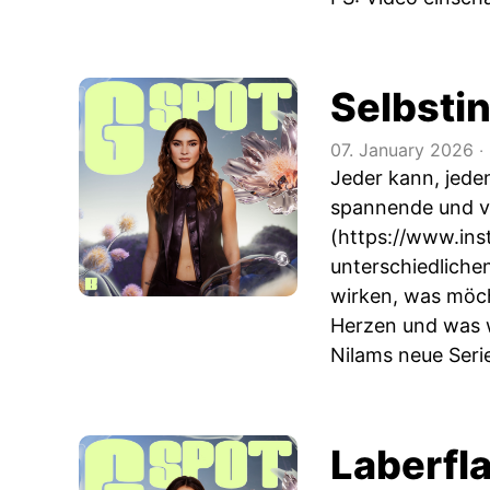
Selbsti
07. January 2026
‧
Jeder kann, jeden
spannende und vi
(
https://www.ins
unterschiedliche
wirken, was möch
Herzen und was w
Nilams neue Seri
Laberfla